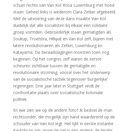
schuin rechts van Van Kol Rosa Luxemburg met hoed
staan. Geheel links is wederom Clara Zetkin afgebeeld.
Met de uitvoering van deze dans maakte Van Kol
duidelijk dat alle socialisten bij elkaar een solidaire
groep vormden. Gebroederlijk staan gematigden als
Soukup, Troelstra, Hillquit en Van Kol zelf, bijeen met
latere revolutionairen als Zetkin, Luxemburg en
Katayama, De beraadslagingen moesten toen nog
beginnen. Op het congres zelf waren de eerste
scheuren zichtbaar tussen de gematigde en
revolutionaire stroming, vooral over het onderwerp
van de socialistische tactiek tegenover ‘burgerlijke’
regeringen. Drie jaar later in Stuttgart vindt de
confrontatie plaats over socialistische koloniale
politiek.
En wie zien we op de andere foto? Ik bedoel de man
rechtsonder, die mogelijk zijn hand waarderend op de
schouder van Van Kol legt. Het lijkt in eerste instantie
Kautsky te zijn, maar de pet is een andere, de lengte