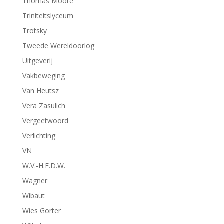
Thomas Moore
Triniteitslyceum
Trotsky
Tweede Wereldoorlog
Uitgeverij
Vakbeweging
Van Heutsz
Vera Zasulich
Vergeetwoord
Verlichting
VN
W.V.-H.E.D.W.
Wagner
Wibaut
Wies Gorter