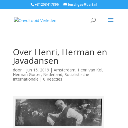
+31203417896
buschges@bart.nl
Over Henri, Herman en
Javadansen
door
|
jun 15, 2019
|
Amsterdam
,
Henri van Kol
,
Herman Gorter
,
Nederland
,
Socialistische
Internationale
|
0 Reacties