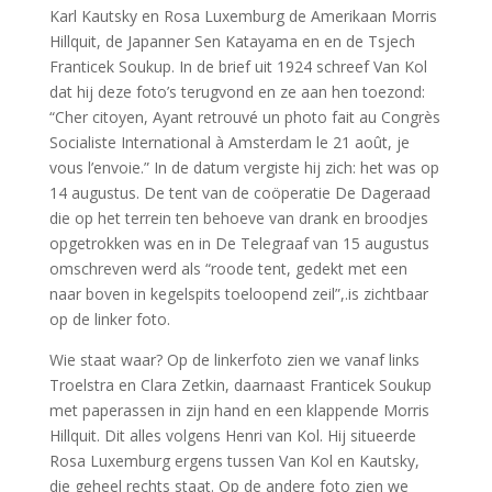
Karl Kautsky en Rosa Luxemburg de Amerikaan Morris
Hillquit, de Japanner Sen Katayama en en de Tsjech
Franticek Soukup. In de brief uit 1924 schreef Van Kol
dat hij deze foto’s terugvond en ze aan hen toezond:
“Cher citoyen, Ayant retrouvé un photo fait au Congrès
Socialiste International à Amsterdam le 21 août, je
vous l’envoie.” In de datum vergiste hij zich: het was op
14 augustus. De tent van de coöperatie De Dageraad
die op het terrein ten behoeve van drank en broodjes
opgetrokken was en in De Telegraaf van 15 augustus
omschreven werd als “roode tent, gedekt met een
naar boven in kegelspits toeloopend zeil”,.is zichtbaar
op de linker foto.
Wie staat waar? Op de linkerfoto zien we vanaf links
Troelstra en Clara Zetkin, daarnaast Franticek Soukup
met paperassen in zijn hand en een klappende Morris
Hillquit. Dit alles volgens Henri van Kol. Hij situeerde
Rosa Luxemburg ergens tussen Van Kol en Kautsky,
die geheel rechts staat. Op de andere foto zien we