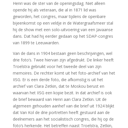
Henri was de ster van de openingsdag. Niet alleen
opende hij als veteraan, die al in 1871 lid was
geworden, het congres, maar tijdens de openbare
bijeenkomst op een veldje in de Watergraafsmeer stal
hij de show met een solo-uitvoering van een Javaanse
dans. Dat had hij eerder gedaan op het SDAP-congres
van 1899 te Leeuwarden.
Van de dans in 1904 bestaan geen beschrijvingen, wel
drie foto’s. Twee hiervan zijn afgedrukt. De linker heeft
Troelstra gebruikt voor het tweede deel van zijn
memoires. De rechter komt uit het foto-archief van het
IISG. Er is een derde foto, die afkomstig is uit het
archief van Clara Zetkin, dat te Moskou berust en
waarvan het IISG een kopie bezit. In dat archief is ook
de brief bewaard van Henri aan Clara Zetkin. Uit de
algemeen gehouden aanhef van die brief uit 1924 blijkt
dat Van Kol de drie portretten heeft gestuurd aan de
deelnemers aan het socialistisch congres, die hij op de
foto’s herkende. Het betreffen naast Troelstra, Zetkin,