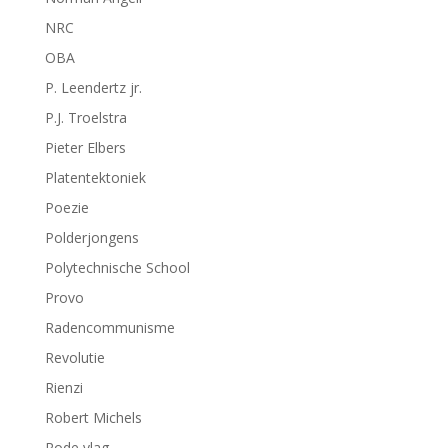
NRC
OBA
P. Leendertz jr.
P.J. Troelstra
Pieter Elbers
Platentektoniek
Poezie
Polderjongens
Polytechnische School
Provo
Radencommunisme
Revolutie
Rienzi
Robert Michels
Rode vlag