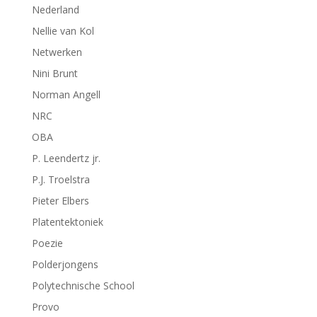
Nederland
Nellie van Kol
Netwerken
Nini Brunt
Norman Angell
NRC
OBA
P. Leendertz jr.
P.J. Troelstra
Pieter Elbers
Platentektoniek
Poezie
Polderjongens
Polytechnische School
Provo