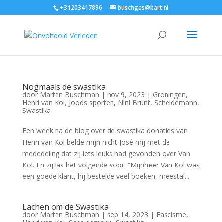
+31203417896
buschges@bart.nl
Nogmaals de swastika
door
Marten Buschman
|
nov 9, 2023
|
Groningen
,
Henri van Kol
,
Joods sporten
,
Nini Brunt
,
Scheidemann
,
Swastika
Een week na de blog over de swastika donaties van
Henri van Kol belde mijn nicht José mij met de
mededeling dat zij iets leuks had gevonden over Van
Kol. En zij las het volgende voor: “Mijnheer Van Kol was
een goede klant, hij bestelde veel boeken, meestal...
Lachen om de Swastika
door
Marten Buschman
|
sep 14, 2023
|
Fascisme
,