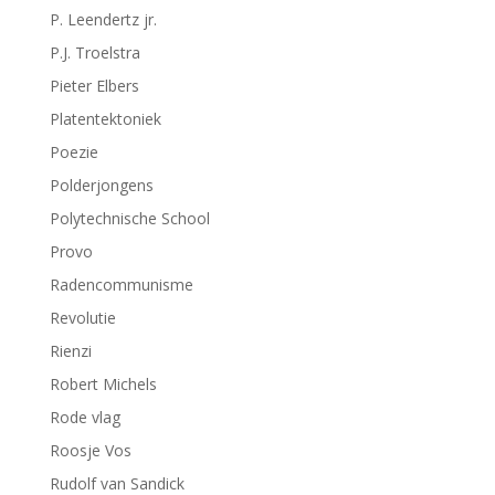
P. Leendertz jr.
P.J. Troelstra
Pieter Elbers
Platentektoniek
Poezie
Polderjongens
Polytechnische School
Provo
Radencommunisme
Revolutie
Rienzi
Robert Michels
Rode vlag
Roosje Vos
Rudolf van Sandick