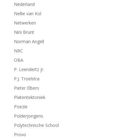
Nederland
Nellie van Kol
Netwerken
Nini Brunt
Norman Angell
NRC
OBA
P. Leendertz jr.
P.J. Troelstra
Pieter Elbers
Platentektoniek
Poezie
Polderjongens
Polytechnische School
Provo