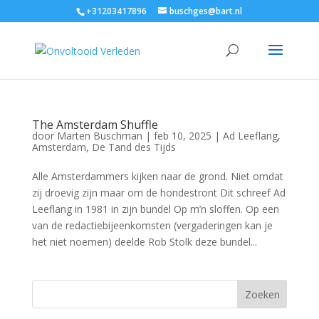
+31203417896
buschges@bart.nl
The Amsterdam Shuffle
door
Marten Buschman
|
feb 10, 2025
|
Ad Leeflang
,
Amsterdam
,
De Tand des Tijds
Alle Amsterdammers kijken naar de grond. Niet omdat
zij droevig zijn maar om de hondestront Dit schreef Ad
Leeflang in 1981 in zijn bundel Op m’n sloffen. Op een
van de redactiebijeenkomsten (vergaderingen kan je
het niet noemen) deelde Rob Stolk deze bundel...