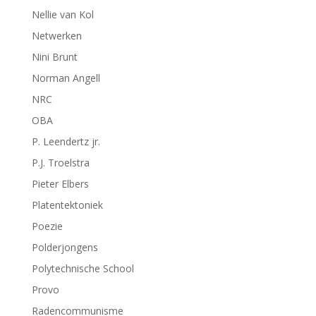
Nellie van Kol
Netwerken
Nini Brunt
Norman Angell
NRC
OBA
P. Leendertz jr.
P.J. Troelstra
Pieter Elbers
Platentektoniek
Poezie
Polderjongens
Polytechnische School
Provo
Radencommunisme