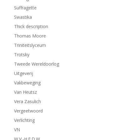
Suffragette
Swastika
Thick description
Thomas Moore
Triniteitslyceum
Trotsky
Tweede Wereldoorlog
Uitgeverij
Vakbeweging
Van Heutsz
Vera Zasulich
Vergeetwoord
Verlichting
VN
W.V.-H.E.D.W.