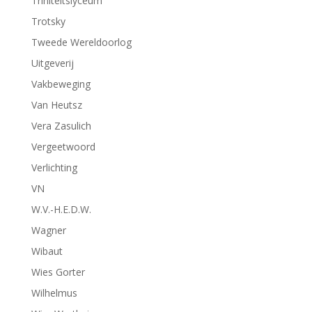
Triniteitslyceum
Trotsky
Tweede Wereldoorlog
Uitgeverij
Vakbeweging
Van Heutsz
Vera Zasulich
Vergeetwoord
Verlichting
VN
W.V.-H.E.D.W.
Wagner
Wibaut
Wies Gorter
Wilhelmus