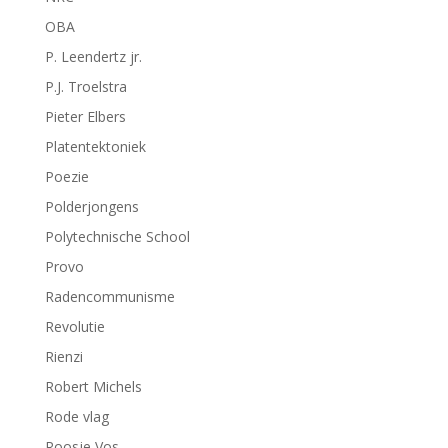
OBA
P. Leendertz jr.
P.J. Troelstra
Pieter Elbers
Platentektoniek
Poezie
Polderjongens
Polytechnische School
Provo
Radencommunisme
Revolutie
Rienzi
Robert Michels
Rode vlag
Roosje Vos