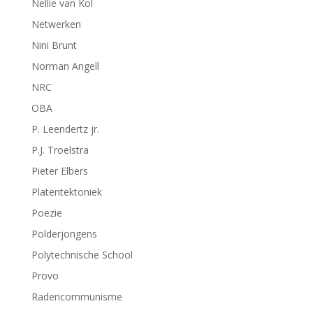
Nellie van Kol
Netwerken
Nini Brunt
Norman Angell
NRC
OBA
P. Leendertz jr.
P.J. Troelstra
Pieter Elbers
Platentektoniek
Poezie
Polderjongens
Polytechnische School
Provo
Radencommunisme