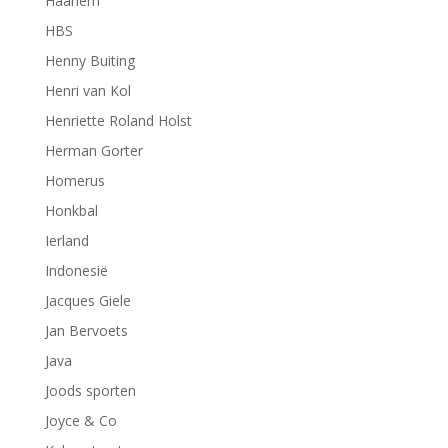
Haarlem
HBS
Henny Buiting
Henri van Kol
Henriette Roland Holst
Herman Gorter
Homerus
Honkbal
Ierland
Indonesië
Jacques Giele
Jan Bervoets
Java
Joods sporten
Joyce & Co