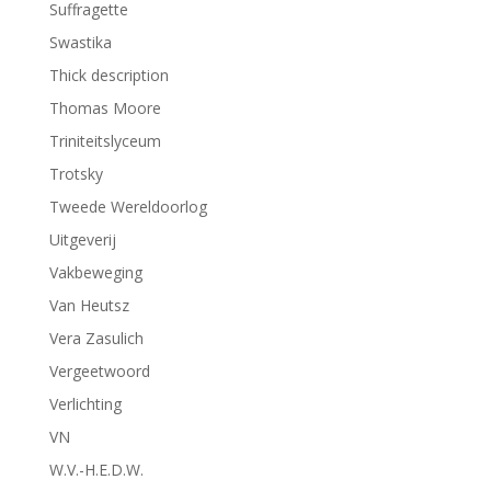
Suffragette
Swastika
Thick description
Thomas Moore
Triniteitslyceum
Trotsky
Tweede Wereldoorlog
Uitgeverij
Vakbeweging
Van Heutsz
Vera Zasulich
Vergeetwoord
Verlichting
VN
W.V.-H.E.D.W.