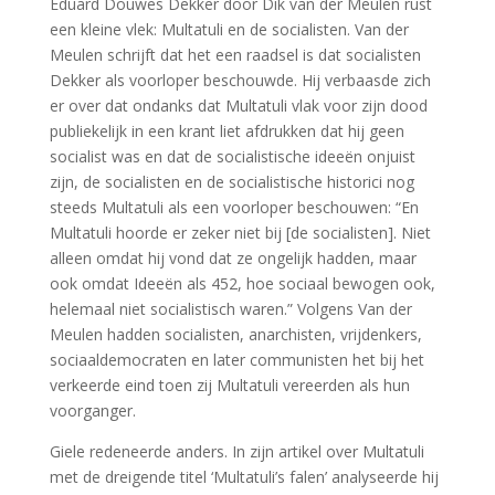
Eduard Douwes Dekker door Dik van der Meulen rust
een kleine vlek: Multatuli en de socialisten. Van der
Meulen schrijft dat het een raadsel is dat socialisten
Dekker als voorloper beschouwde. Hij verbaasde zich
er over dat ondanks dat Multatuli vlak voor zijn dood
publiekelijk in een krant liet afdrukken dat hij geen
socialist was en dat de socialistische ideeën onjuist
zijn, de socialisten en de socialistische historici nog
steeds Multatuli als een voorloper beschouwen: “En
Multatuli hoorde er zeker niet bij [de socialisten]. Niet
alleen omdat hij vond dat ze ongelijk hadden, maar
ook omdat Ideeën als 452, hoe sociaal bewogen ook,
helemaal niet socialistisch waren.” Volgens Van der
Meulen hadden socialisten, anarchisten, vrijdenkers,
sociaaldemocraten en later communisten het bij het
verkeerde eind toen zij Multatuli vereerden als hun
voorganger.
Giele redeneerde anders. In zijn artikel over Multatuli
met de dreigende titel ‘Multatuli’s falen’ analyseerde hij