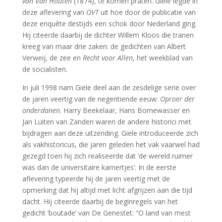
van Van Houten
(1874), te komen praten. Giele legde in
deze aflevering van
OVT
uit hoe door de publicatie van
deze enquête destijds een schok door Nederland ging.
Hij citeerde daarbij de dichter Willem Kloos die tranen
kreeg van maar drie zaken: de gedichten van Albert
Verweij, de zee en
Recht voor Allen
, het weekblad van
de socialisten.
In juli 1998 nam Giele deel aan de zesdelige serie over
de jaren veertig van de negentiende eeuw:
Oproer der
onderdanen
. Harry Beekelaar, Hans Bornewasser en
Jan Luiten van Zanden waren de andere historici met
bijdragen aan deze uitzending. Giele introduceerde zich
als vakhistoricus, die jaren geleden het vak vaarwel had
gezegd toen hij zich realiseerde dat ‘de wereld ruimer
was dan de universitaire kamertjes’. In de eerste
aflevering typeerde hij de jaren veertig met de
opmerking dat hij altijd met licht afgrijzen aan die tijd
dacht. Hij citeerde daarbij de beginregels van het
gedicht ‘boutade’ van De Genestet: “O land van mest