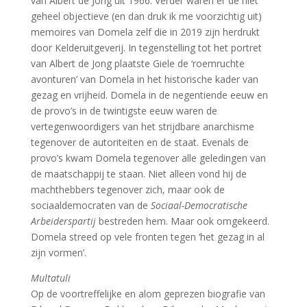
van Albert de Jong uit 1966. Verder waren er de niet
geheel objectieve (en dan druk ik me voorzichtig uit)
memoires van Domela zelf die in 2019 zijn herdrukt
door Kelderuitgeverij. In tegenstelling tot het portret
van Albert de Jong plaatste Giele de ‘roemruchte
avonturen’ van Domela in het historische kader van
gezag en vrijheid. Domela in de negentiende eeuw en
de provo’s in de twintigste eeuw waren de
vertegenwoordigers van het strijdbare anarchisme
tegenover de autoriteiten en de staat. Evenals de
provo’s kwam Domela tegenover alle geledingen van
de maatschappij te staan. Niet alleen vond hij de
machthebbers tegenover zich, maar ook de
sociaaldemocraten van de
Sociaal-Democratische
Arbeiderspartij
bestreden hem. Maar ook omgekeerd.
Domela streed op vele fronten tegen ‘het gezag in al
zijn vormen’.
Multatuli
Op de voortreffelijke en alom geprezen biografie van