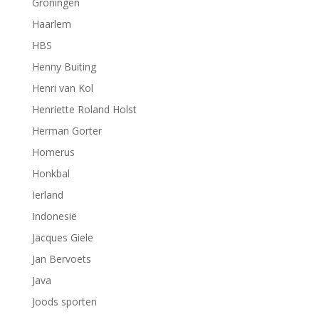
Groningen
Haarlem
HBS
Henny Buiting
Henri van Kol
Henriette Roland Holst
Herman Gorter
Homerus
Honkbal
Ierland
Indonesië
Jacques Giele
Jan Bervoets
Java
Joods sporten