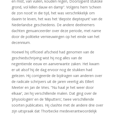
en mist, van vuilen, kouden regen, Doorsijperd stukske
grond, vol killen dauw en damp”. Volgens hem ‘scheen
de zon nooit’ in die tijd, het was verschrikkelijk om
daarin te leven, het was het ‘diepste dieptepunt’ van de
Nederlandse geschiedenis. De andere deelnemers
dachten genuanceerder over deze periode, met name
door de politieke vernieuwingen op het einde van het
decennium.
Hoewel hij officieel afscheid had genomen van de
geschiedschrijving wist hij nog alles van de
negentiende eeuw en aanverwante zaken. Het kwam
er uit alsof hij de dag ervoor nog de stukken had
gelezen. Hij corrigeerde de bijdragen van anderen over
de radicale schrijvers uit de jaren veertig als Eillert
Meeter en Jan de Vries. “Nu haal je het weer door
elkaar’, zei hij verschillende malen. Dat ging over de
‘physiologiën’ en de ‘lilliputters’, twee verschillende
soorten publicaties. Hij clashte met de andere drie over
zijn uitspraak dat Thorbecke medeverantwoordelijk