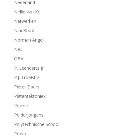
Nederland
Nellie van Kol
Netwerken
Nini Brunt
Norman Angell
NRC
OBA
P. Leendertz jr.
P.J. Troelstra
Pieter Elbers
Platentektoniek
Poezie
Polderjongens
Polytechnische School
Provo