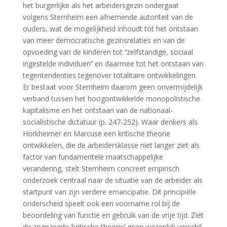
het burgerlijke als het arbeidersgezin ondergaat
volgens Sternheim een afnemende autoriteit van de
ouders, wat de mogelijkheid inhoudt tot het ontstaan
van meer democratische gezinsrelaties en van de
opvoeding van de kinderen tot ‘’zelfstandige, sociaal
ingestelde individuen’’ en daarmee tot het ontstaan van
tegentendenties tegenover totalitaire ontwikkelingen.
Er bestaat voor Sternheim daarom geen onvermijdelijk
verband tussen het hoogontwikkelde monopolistische
kapitalisme en het ontstaan van de nationaal-
socialistische dictatuur (p. 247-252). Waar denkers als
Horkheimer en Marcuse een kritische theorie
ontwikkelen, die de arbeidersklasse niet langer ziet als
factor van fundamentele maatschappelijke
verandering, stelt Sternheim concreet empirisch
onderzoek centraal naar de situatie van de arbeider als
startpunt van zijn verdere emancipatie. Dit principiële
onderscheid speelt ook een voorname rol bij de
beoordeling van functie en gebruik van de vrije tijd. Ziet
de zogezegde ‘kritische theorie’ geen wezenlijk verschil