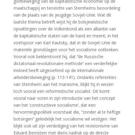
golfbeweging van de kapitalistische economie op de
maatschappij en tenslotte van Sternheims beoordeling
van de plaats van de jeugdige Sovjet-Unie. Wat dit
laatste thema betreft wijst hij de bolsjewistische
opvattingen over de Volkenbond als een alliantie van
de kapitalistische staten van de hand en meent, in het
voetspoor van Karl Kautsky, dat in de Sovjet-Unie de
materiële grondslagen voor het socialisme ontbreken.
Vooral ook beklemtoont hij, dat ‘’de Russische
dictatoriaal-revolutionaire methode’’ een verderfelijke
invloed heeft uitgeoefend op de internationale
arbeidersbeweging (p. 113-141). Ondanks referenties
van Sternheim aan het marxisme, blijkt hij in wezen
toch vooral een reformistische socialist. Dit komt
vooral naar voren in zijn introductie van het concept
van het ‘constructieve socialisme’, dat een
hervormingspolitiek voorstaat die, ‘’zonder al te heftige
botsingen’’ geleidelijk het socialisme wil vestigen. Het
blijkt ook uit zijn verdediging van het revisionisme van
Eduard Bernstein met diens nadruk op de directe