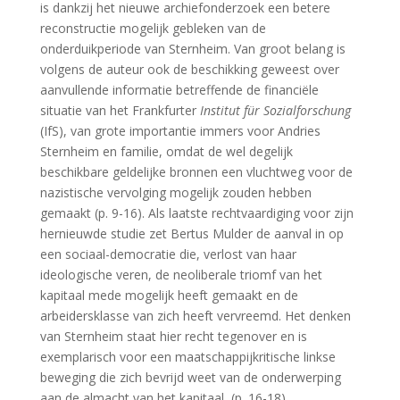
is dankzij het nieuwe archiefonderzoek een betere
reconstructie mogelijk gebleken van de
onderduikperiode van Sternheim. Van groot belang is
volgens de auteur ook de beschikking geweest over
aanvullende informatie betreffende de financiële
situatie van het Frankfurter
Institut für Sozialforschung
(IfS), van grote importantie immers voor Andries
Sternheim en familie, omdat de wel degelijk
beschikbare geldelijke bronnen een vluchtweg voor de
nazistische vervolging mogelijk zouden hebben
gemaakt (p. 9-16). Als laatste rechtvaardiging voor zijn
hernieuwde studie zet Bertus Mulder de aanval in op
een sociaal-democratie die, verlost van haar
ideologische veren, de neoliberale triomf van het
kapitaal mede mogelijk heeft gemaakt en de
arbeidersklasse van zich heeft vervreemd. Het denken
van Sternheim staat hier recht tegenover en is
exemplarisch voor een maatschappijkritische linkse
beweging die zich bevrijd weet van de onderwerping
aan de almacht van het kapitaal (p. 16-18).