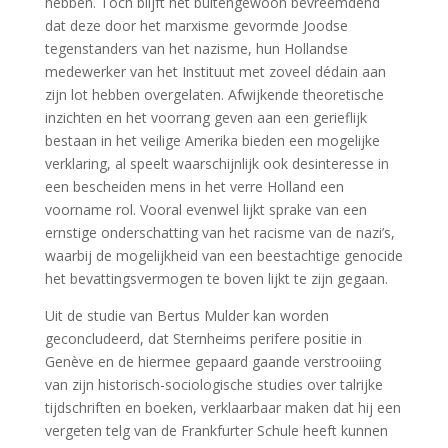
hebben. Toch blijft het buitengewoon bevreemdend
dat deze door het marxisme gevormde Joodse
tegenstanders van het nazisme, hun Hollandse
medewerker van het Instituut met zoveel dédain aan
zijn lot hebben overgelaten. Afwijkende theoretische
inzichten en het voorrang geven aan een gerieflijk
bestaan in het veilige Amerika bieden een mogelijke
verklaring, al speelt waarschijnlijk ook desinteresse in
een bescheiden mens in het verre Holland een
voorname rol. Vooral evenwel lijkt sprake van een
ernstige onderschatting van het racisme van de nazi’s,
waarbij de mogelijkheid van een beestachtige genocide
het bevattingsvermogen te boven lijkt te zijn gegaan.
Uit de studie van Bertus Mulder kan worden
geconcludeerd, dat Sternheims perifere positie in
Genève en de hiermee gepaard gaande verstrooiing
van zijn historisch-sociologische studies over talrijke
tijdschriften en boeken, verklaarbaar maken dat hij een
vergeten telg van de Frankfurter Schule heeft kunnen