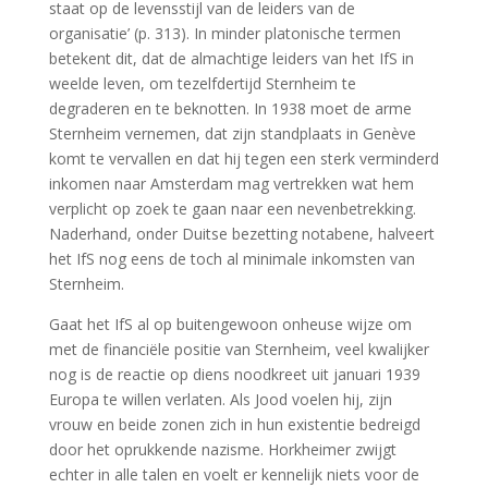
staat op de levensstijl van de leiders van de
organisatie’ (p. 313). In minder platonische termen
betekent dit, dat de almachtige leiders van het IfS in
weelde leven, om tezelfdertijd Sternheim te
degraderen en te beknotten. In 1938 moet de arme
Sternheim vernemen, dat zijn standplaats in Genève
komt te vervallen en dat hij tegen een sterk verminderd
inkomen naar Amsterdam mag vertrekken wat hem
verplicht op zoek te gaan naar een nevenbetrekking.
Naderhand, onder Duitse bezetting notabene, halveert
het IfS nog eens de toch al minimale inkomsten van
Sternheim.
Gaat het IfS al op buitengewoon onheuse wijze om
met de financiële positie van Sternheim, veel kwalijker
nog is de reactie op diens noodkreet uit januari 1939
Europa te willen verlaten. Als Jood voelen hij, zijn
vrouw en beide zonen zich in hun existentie bedreigd
door het oprukkende nazisme. Horkheimer zwijgt
echter in alle talen en voelt er kennelijk niets voor de