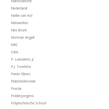
Nationalisme
Nederland
Nellie van Kol
Netwerken
Nini Brunt
Norman Angell
NRC
OBA
P. Leendertz jr.
P.J. Troelstra
Pieter Elbers
Platentektoniek
Poezie
Polderjongens
Polytechnische School