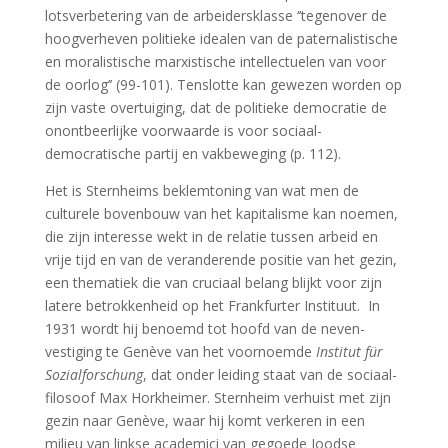
lotsverbetering van de arbeidersklasse ‘’tegenover de
hoogverheven politieke idealen van de paternalistische
en moralistische marxistische intellectuelen van voor
de oorlog’’ (99-101). Tenslotte kan gewezen worden op
zijn vaste overtuiging, dat de politieke democratie de
onontbeerlijke voorwaarde is voor sociaal-
democratische partij en vakbeweging (p. 112).
Het is Sternheims beklemtoning van wat men de
culturele bovenbouw van het kapitalisme kan noemen,
die zijn interesse wekt in de relatie tussen arbeid en
vrije tijd en van de veranderende positie van het gezin,
een thematiek die van cruciaal belang blijkt voor zijn
latere betrokkenheid op het Frankfurter Instituut. In
1931 wordt hij benoemd tot hoofd van de neven-
vestiging te Genève van het voornoemde
Institut für
Sozialforschung
, dat onder leiding staat van de sociaal-
filosoof Max Horkheimer. Sternheim verhuist met zijn
gezin naar Genève, waar hij komt verkeren in een
milieu van linkse academici van gegoede Joodse