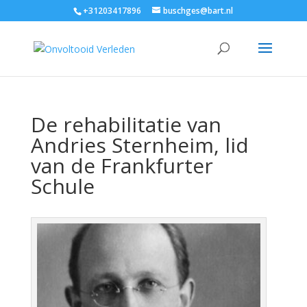
+31203417896
buschges@bart.nl
De rehabilitatie van
Andries Sternheim, lid
van de Frankfurter
Schule