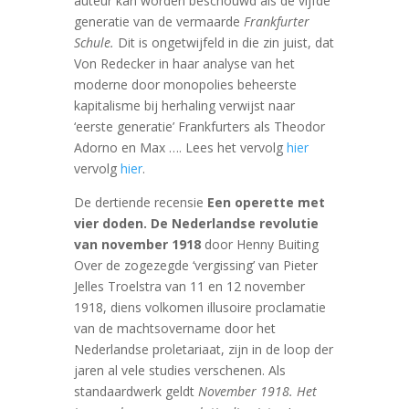
auteur kan worden beschouwd als de vijfde
generatie van de vermaarde
Frankfurter
Schule
.
Dit is ongetwijfeld in die zin juist, dat
Von Redecker in haar analyse van het
moderne door monopolies beheerste
kapitalisme bij herhaling verwijst naar
‘eerste generatie’ Frankfurters als Theodor
Adorno en Max …. Lees het vervolg
hier
vervolg
hier
.
De dertiende recensie
Een operette met
vier doden. De Nederlandse revolutie
van november 1918
door Henny Buiting
Over de zogezegde ‘vergissing’ van Pieter
Jelles Troelstra van 11 en 12 november
1918, diens volkomen illusoire proclamatie
van de machtsovername door het
Nederlandse proletariaat, zijn in de loop der
jaren al vele studies verschenen. Als
standaardwerk geldt
November 1918. Het