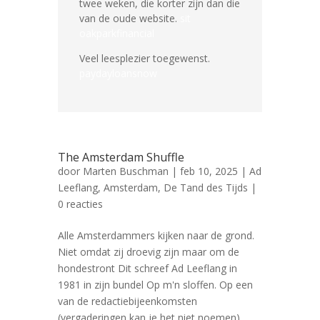
twee weken, die korter zijn dan die
van de oude website.
sit
oakparkfinancial
Veel leesplezier toegewenst.
paydayloansnow
The Amsterdam Shuffle
door
Marten Buschman
|
feb 10, 2025
|
Ad
Leeflang
,
Amsterdam
,
De Tand des Tijds
|
0 reacties
Alle Amsterdammers kijken naar de grond.
Niet omdat zij droevig zijn maar om de
hondestront Dit schreef Ad Leeflang in
1981 in zijn bundel Op m'n sloffen. Op een
van de redactiebijeenkomsten
(vergaderingen kan je het niet noemen)