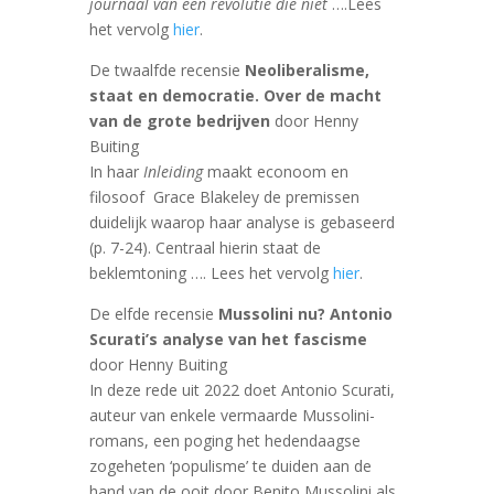
journaal van een revolutie die niet
….Lees
het vervolg
hier
.
De twaalfde recensie
Neoliberalisme,
staat en democratie. Over de macht
van de grote bedrijven
door Henny
Buiting
In haar
Inleiding
maakt econoom en
filosoof Grace Blakeley de premissen
duidelijk waarop haar analyse is gebaseerd
(p. 7-24). Centraal hierin staat de
beklemtoning …. Lees het vervolg
hier
.
De elfde recensie
Mussolini nu? Antonio
Scurati’s analyse van het fascisme
door Henny Buiting
In deze rede uit 2022 doet Antonio Scurati,
auteur van enkele vermaarde Mussolini-
romans, een poging het hedendaagse
zogeheten ‘populisme’ te duiden aan de
hand van de ooit door Benito Mussolini als