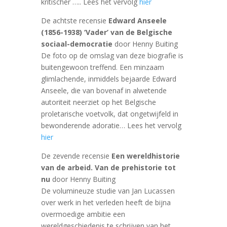
kritischer ….. Lees het vervolg
hier
De achtste recensie
Edward Anseele
(1856-1938) ‘Vader’ van de Belgische
sociaal-democratie
door Henny Buiting
De foto op de omslag van deze biografie is
buitengewoon treffend. Een minzaam
glimlachende, inmiddels bejaarde Edward
Anseele, die van bovenaf in alwetende
autoriteit neerziet op het Belgische
proletarische voetvolk, dat ongetwijfeld in
bewonderende adoratie… Lees het vervolg
hier
De zevende recensie
Een wereldhistorie
van de arbeid. Van de prehistorie tot
nu
door Henny Buiting
De volumineuze studie van Jan Lucassen
over werk in het verleden heeft de bijna
overmoedige ambitie een
wereldgeschiedenis te schrijven van het