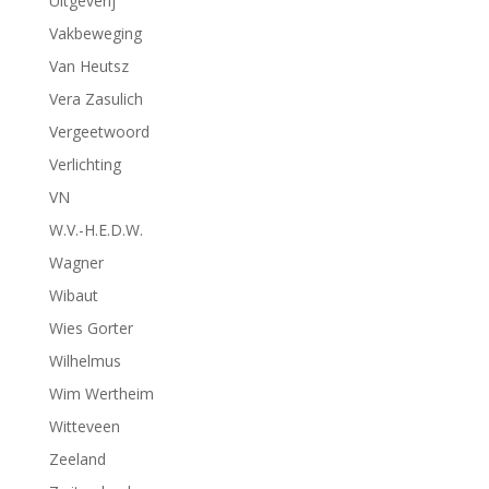
Uitgeverij
Vakbeweging
Van Heutsz
Vera Zasulich
Vergeetwoord
Verlichting
VN
W.V.-H.E.D.W.
Wagner
Wibaut
Wies Gorter
Wilhelmus
Wim Wertheim
Witteveen
Zeeland