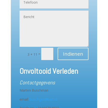
Indienen
=
3 + 11
Onvoltooid Verleden
Contactgegevens
Marten Buschman
email:
buschges@bart.nl