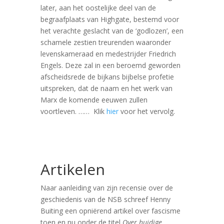
later, aan het oostelijke deel van de
begraafplaats van Highgate, bestemd voor
het verachte geslacht van de ‘godlozen’, een
schamele zestien treurenden waaronder
levenskameraad en medestrijder Friedrich
Engels. Deze zal in een beroemd geworden
afscheidsrede de bijkans bijbelse profetie
uitspreken, dat de naam en het werk van
Marx de komende eeuwen zullen
voortleven. …… Klik
hier
voor het vervolg.
Artikelen
Naar aanleiding van zijn recensie over de
geschiedenis van de NSB schreef Henny
Buiting een opniërend artikel over fascisme
toen en nu onder de titel
Over huidige