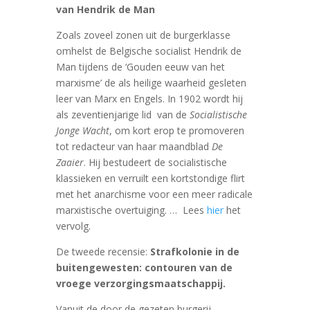
van Hendrik de Man
Zoals zoveel zonen uit de burgerklasse
omhelst de Belgische socialist Hendrik de
Man tijdens de ‘Gouden eeuw van het
marxisme’ de als heilige waarheid gesleten
leer van Marx en Engels. In 1902 wordt hij
als zeventienjarige lid van de
Socialistische
Jonge Wacht
, om kort erop te promoveren
tot redacteur van haar maandblad
De
Zaaier
. Hij bestudeert de socialistische
klassieken en verruilt een kortstondige flirt
met het anarchisme voor een meer radicale
marxistische overtuiging. … Lees
hier
het
vervolg.
De tweede recensie:
Strafkolonie in de
buitengewesten: contouren van de
vroege verzorgingsmaatschappij.
Vanuit de door de gezeten burgerij