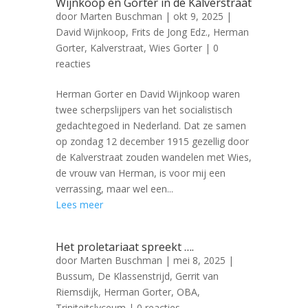
Wijnkoop en Gorter in de Kalverstraat
door
Marten Buschman
|
okt 9, 2025
|
David Wijnkoop
,
Frits de Jong Edz.
,
Herman
Gorter
,
Kalverstraat
,
Wies Gorter
| 0
reacties
Herman Gorter en David Wijnkoop waren
twee scherpslijpers van het socialistisch
gedachtegoed in Nederland. Dat ze samen
op zondag 12 december 1915 gezellig door
de Kalverstraat zouden wandelen met Wies,
de vrouw van Herman, is voor mij een
verrassing, maar wel een...
Lees meer
Het proletariaat spreekt ….
door
Marten Buschman
|
mei 8, 2025
|
Bussum
,
De Klassenstrijd
,
Gerrit van
Riemsdijk
,
Herman Gorter
,
OBA
,
Triniteitslyceum
| 0 reacties