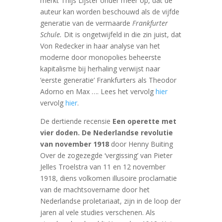
merkt Thijs Lijster onder meer op, dat de
auteur kan worden beschouwd als de vijfde
generatie van de vermaarde
Frankfurter
Schule
.
Dit is ongetwijfeld in die zin juist, dat
Von Redecker in haar analyse van het
moderne door monopolies beheerste
kapitalisme bij herhaling verwijst naar
‘eerste generatie’ Frankfurters als Theodor
Adorno en Max …. Lees het vervolg
hier
vervolg
hier
.
De dertiende recensie
Een operette met
vier doden. De Nederlandse revolutie
van november 1918
door Henny Buiting
Over de zogezegde ‘vergissing’ van Pieter
Jelles Troelstra van 11 en 12 november
1918, diens volkomen illusoire proclamatie
van de machtsovername door het
Nederlandse proletariaat, zijn in de loop der
jaren al vele studies verschenen. Als