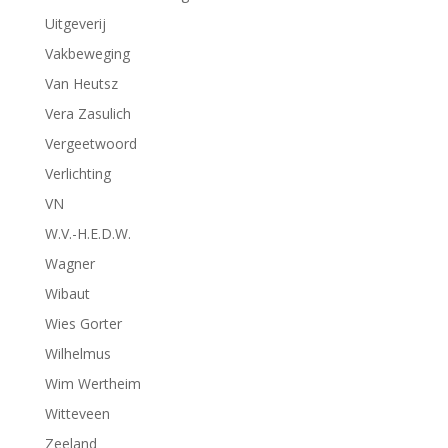
Uitgeverij
Vakbeweging
Van Heutsz
Vera Zasulich
Vergeetwoord
Verlichting
VN
W.V.-H.E.D.W.
Wagner
Wibaut
Wies Gorter
Wilhelmus
Wim Wertheim
Witteveen
Zeeland