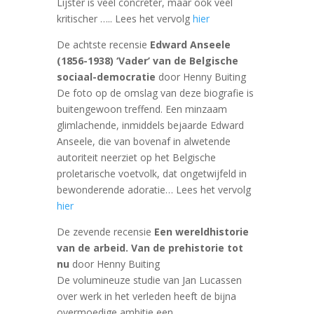
Lijster is veel concreter, maar ook veel
kritischer ….. Lees het vervolg
hier
De achtste recensie
Edward Anseele
(1856-1938) ‘Vader’ van de Belgische
sociaal-democratie
door Henny Buiting
De foto op de omslag van deze biografie is
buitengewoon treffend. Een minzaam
glimlachende, inmiddels bejaarde Edward
Anseele, die van bovenaf in alwetende
autoriteit neerziet op het Belgische
proletarische voetvolk, dat ongetwijfeld in
bewonderende adoratie… Lees het vervolg
hier
De zevende recensie
Een wereldhistorie
van de arbeid. Van de prehistorie tot
nu
door Henny Buiting
De volumineuze studie van Jan Lucassen
over werk in het verleden heeft de bijna
overmoedige ambitie een