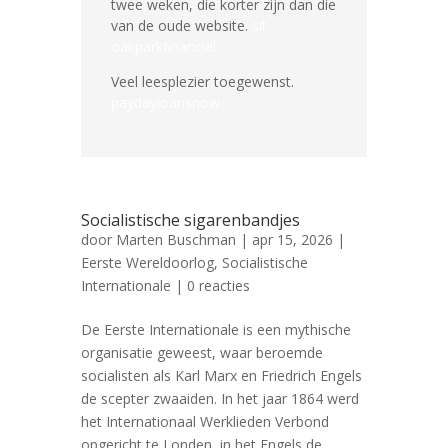
twee weken, die korter zijn dan die
van de oude website.
sit
oakparkfinancial
Veel leesplezier toegewenst.
paydayloansnow
Socialistische sigarenbandjes
door
Marten Buschman
|
apr 15, 2026
|
Eerste Wereldoorlog
,
Socialistische
Internationale
| 0 reacties
De Eerste Internationale is een mythische
organisatie geweest, waar beroemde
socialisten als Karl Marx en Friedrich Engels
de scepter zwaaiden. In het jaar 1864 werd
het Internationaal Werklieden Verbond
opgericht te Londen, in het Engels de