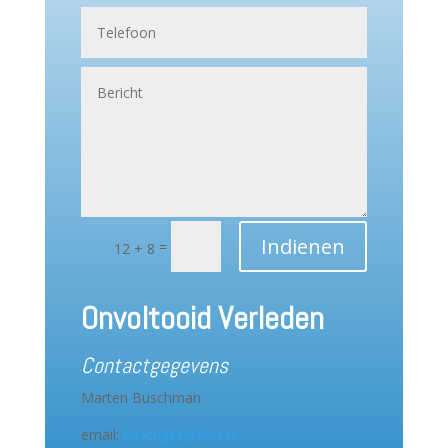
Indienen
=
12 + 8
Onvoltooid Verleden
Contactgegevens
Marten Buschman
email:
buschges@bart.nl