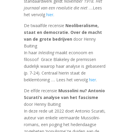
standaardwerk geldt
November 1918. Het
journaal van een revolutie die niet
….Lees
het vervolg
hier
.
De twaalfde recensie
Neoliberalisme,
staat en democratie. Over de macht
van de grote bedrijven
door Henny
Buiting
In haar
Inleiding
maakt econoom en
filosoof Grace Blakeley de premissen
duidelijk waarop haar analyse is gebaseerd
(p. 7-24). Centraal hierin staat de
beklemtoning …. Lees het vervolg
hier
.
De elfde recensie
Mussolini nu? Antonio
Scurati’s analyse van het fascisme
door Henny Buiting
In deze rede uit 2022 doet Antonio Scurati,
auteur van enkele vermaarde Mussolini-
romans, een poging het hedendaagse
zogeheten ‘populisme’ te duiden aan de