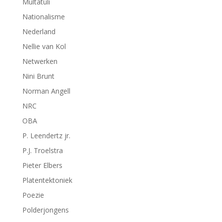
Multatuli
Nationalisme
Nederland
Nellie van Kol
Netwerken
Nini Brunt
Norman Angell
NRC
OBA
P. Leendertz jr.
P.J. Troelstra
Pieter Elbers
Platentektoniek
Poezie
Polderjongens